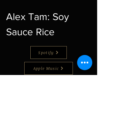
Alex Tam: Soy
Sauce Rice
Spotify
Apple Music
Youtube
​樂評
上一頁
下一頁