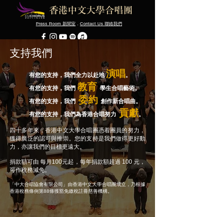
Press Room
．
Contact Us
新聞室
聯絡我們
支持我們
演唱
有您的支持，我們全力以赴地
。
教育
有您的支持，我們
學生合唱藝術。
委約
有您的支持，我們
創作新合唱曲。
貢獻
有您的支持，我們為香港合唱努力
。
四十多年來，香港中文大學合唱團憑着團員的努力，
獲得廣泛的認可與推崇。您的支持是我們做得更好動
力，亦讓我們的目標更遠大。
捐款額可由 每月100元起，每年捐款額超過 100 元，
可作稅務減免。
「中大合唱協會有限公司」由香港中文大學合唱團成立，乃根據
香港稅務條例第88條獲豁免繳稅註冊慈善機構。