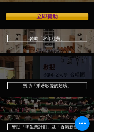
立即贊助
贊助「常年經費」
贊助「乘著歌聲的翅膀」
贊助「學生票計劃」及「香港新聲」