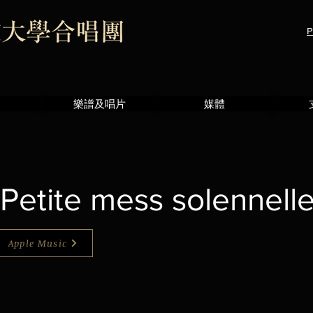
P
樂譜及唱片
媒體
 Petite mess solennelle
Apple Music