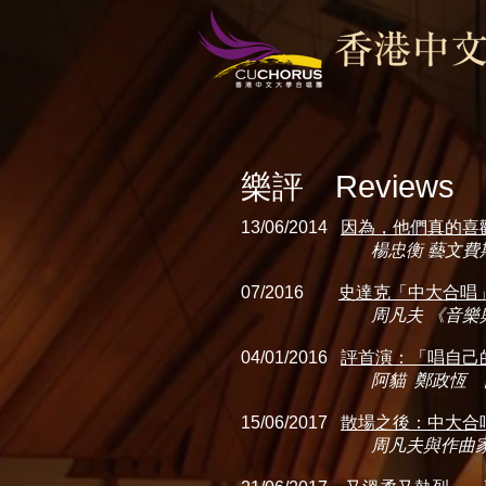
樂評 Reviews
13/06/2014
因為，他們真的喜
楊忠衡 藝文費
07/2016
史達克「中大合唱
周凡夫 《音樂
04/01/2016
評首演：「唱自己
阿貓 鄭政恆 
15/06/2017
散場之後：中大合
周凡夫與作曲