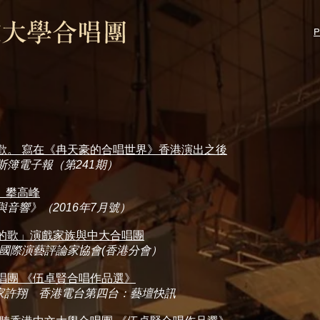
P
歡。 寫在《冉天豪的合唱世界》香港演出之後
斯簿電子報（第241期）
」攀高峰
與音響》（2016年7月號）
的歌」演戲家族與中大合唱團
國際演藝評論家協會(香港分會）
唱團 《伍卓賢合唱作品選》
家許翔 香港電台第四台：藝壇快訊