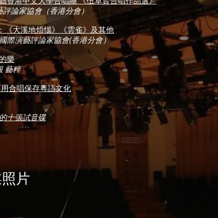
聽香港中文大學合唱團 《伍卓賢合唱作品選》
藝評論家協會（香港分會）
：《大溪地煩惱》《雲雀》及其他
國際演藝評論家協會(香港分會）
己的樂
 藝粹
：用合唱保存粵語文化
選的十張試音碟
傳媒照片