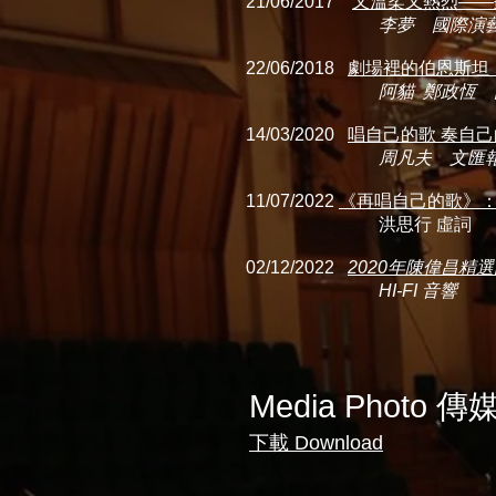
21/06/2017
又溫柔又熱烈——
李夢 國際演
22/06/2018
劇場裡的伯恩斯坦
阿貓 鄭政恆 
14/03/2020
唱自己的歌 奏自
周凡夫 文匯報
11/07/2022
《再唱自己的歌》
洪思行 虛詞
02/12/2022
2020年陳偉昌精
HI-FI 音響
Media Photo 
下載 Download