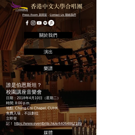
Press Room
．
Contact Us
新聞室
聯絡我們
關於我們
演出
樂譜
誰是伯恩斯坦？
​校園講座音樂會
日期：2018年4月10日（星期二）
時間: 8:00 p.m.
地點: Chung Chi Chapel, CUHK
免費入場，不設劃位
立即登
記！
https://www.eventbrite.hk/e/44064862189
媒體