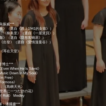
朱振威***
誕夜》（選自《遇上1941的女孩》）
卓賢 編：《柳美里》（選自《一屋寶貝》）
油撈飯》（選自《隱形客蝸居》）
詞：《出發》（選自《愛情漫曼谷》）
曲《耳在天堂》
）
博士***
Even When He Is Silent》
sic Down In My Soul》
'm Free》
ormosa》
 編：《島嶼天光》
：《世界に一つだけの花》
n' Roll》 Medley
揮：潘國慶***