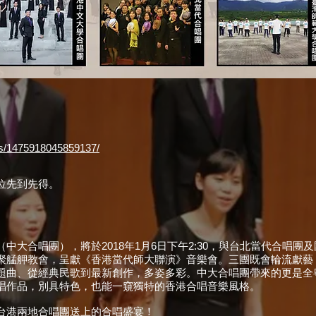
ts/1475918045859137/
位先到先得。
中大合唱團），將於2018年1月6日下午2:30，與台北當代合唱團
聚艋舺教會，呈獻《香港當代師大聯演》音樂會。三團既會輪流獻藝
題曲、從經典民歌到最新創作，多姿多彩。中大合唱團帶來的更是全
唱作品，別具特色，也能一窺獨特的香港合唱音樂風格。
台港兩地合唱團送上的合唱盛宴！