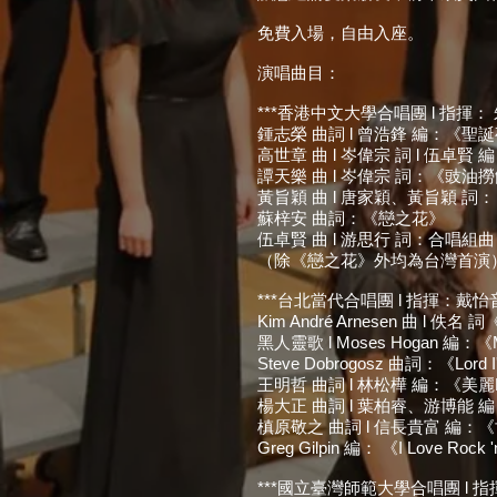
免費入場，自由入座。
演唱曲目：
***香港中文大學合唱團 l 指揮： 
鍾志榮 曲詞 l 曾浩鋒 編：《聖
高世章 曲 l 岑偉宗 詞 l 伍
譚天樂 曲 l 岑偉宗 詞：《豉
黃旨穎 曲 l 唐家穎、黃旨穎 
蘇梓安 曲詞：《戀之花》
伍卓賢 曲 l 游思行 詞：合唱組
（除《戀之花》外均為台灣首演
***台北當代合唱團 l 指揮：戴怡音
Kim André Arnesen 曲 l 佚名 詞《
黑人靈歌 l Moses Hogan 編：《Mu
Steve Dobrogosz 曲詞：《Lord I
王明哲 曲詞 l 林松樺 編：《美麗F
楊大正 曲詞 l 葉柏睿、游博能
槙原敬之 曲詞 l 信長貴富 編
Greg Gilpin 編： 《I Love Rock '
***國立臺灣師範大學合唱團 l 指