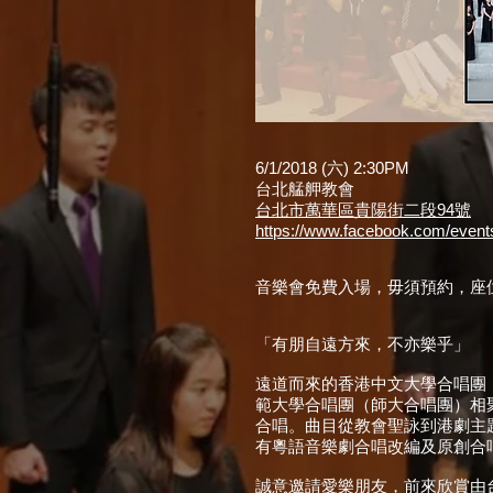
6/1/2018 (六) 2:30PM
台北艋舺教會
台北市萬華區貴陽街二段94號
https://www.facebook.com/even
音樂會免費入場，毋須預約，座
「有朋自遠方來，不亦樂乎」
遠道而來的香港中文大學合唱團（
範大學合唱團（師大合唱團）相
合唱。曲目從教會聖詠到港劇主
有粵語音樂劇合唱改編及原創合
誠意邀請愛樂朋友，前來欣賞由