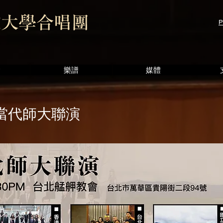
P
會
樂譜
媒體
當代師大聯演