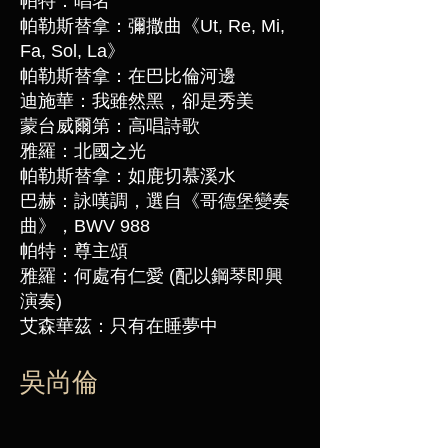
帕特：唱名
帕勒斯替拿：彌撒曲《Ut, Re, Mi,
Fa, Sol, La》
帕勒斯替拿：在巴比倫河邊
迪施華：我雖然黑，卻是秀美
蒙台威爾第：高唱詩歌
雅羅：北國之光
帕勒斯替拿：如鹿切慕溪水
巴赫：詠嘆調，選自《哥德堡變奏
曲》，BWV 988
帕特：尊主頌
雅羅：何處有仁愛 (配以鋼琴即興
演奏)
艾森華茲：只有在睡夢中
吳尚倫