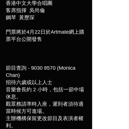
香港中文大學合唱團
客席指揮 吳尚倫
鋼琴 黃歷琛
門票將於4月22日於Artmate網上購
票平台公開發售
節目查詢 -
9030 8570
(Monica
Chan)
招待六歲或以上人士
音樂會長約 2 小時，包括一節中場
休息。
觀眾務請準時入座，遲到者須待適
當時候方可進場。
主辦機構保留更改節目及表演者權
利。