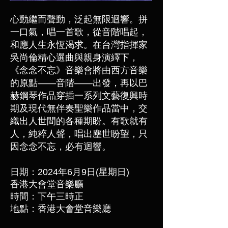
心動繼而聲動，泛起無限迴響。拼
一口氣，唱一首歌，從音階唱起，
和應人生永恆渴求。在台灣指揮家
吳尚倫精心選曲與親身演繹下，
《念念不忘》音樂會將由西方音樂
的原點——音階——出發，再以巴
赫鋼琴作品穿插一系列文藝復興時
期及現代無伴奏聖樂作品當中，交
織出人世間的各種期盼。有歌就有
人，純粹人聲，唱出塵世盼望，只
因念念不忘，必有迴響。
日期：2024年6月9日
(星期日)
香港大會堂音樂廳
時間：下午三時正
地點：香港大會堂音樂廳