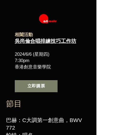
​相闔活動
吳尚倫合唱排練技巧工作坊
2024/6/6 (星期四)
7:30pm
香港創意音樂學院
立即購票
節目
巴赫：C大調第一創意曲，BWV
772