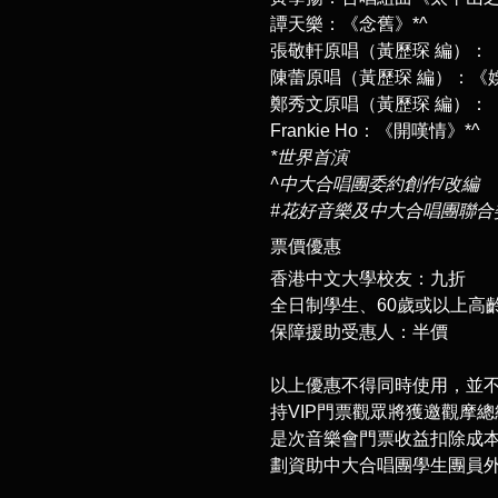
譚天樂：《念舊》*^
張敬軒原唱（黃歷琛 編）：
陳蕾原唱（黃歷琛 編）：《
鄭秀文原唱（黃歷琛 編）：
Frankie Ho：《開嘆情》*^
*世界首演
^中大合唱團委約創作/改編
#花好音樂及中大合唱團聯合
票價優惠
香港中文大學校友：九折
全日制學生、60歲或以上高
保障援助受惠人：半價
以上優惠不得同時使用，並不適
持VIP門票觀眾將獲邀觀摩
是次音樂會門票收益扣除成
劃資助中大合唱團學生團員