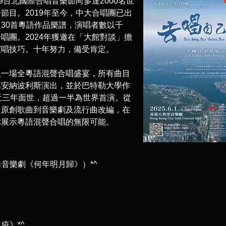
9台北國際合唱音樂節向多達2000名世
節目。2019年至今，中大合唱團已出
30首粵語作品樂譜，演唱者數以千
唱團。2024年獲邀在「大館對談」擔
演唱技巧。十年努力，備受肯定。
又一場全粵語混聲合唱盛宴，所有曲目
第安納波利斯演出，並於巴特勒大學作
近三年面世，超過一半為世界首演。從
從原創歌曲到音樂劇及流行曲改編，在
你展示粵語混聲合唱的無限可能。
音樂劇《何年明月歸》）*^
^
疫》*^