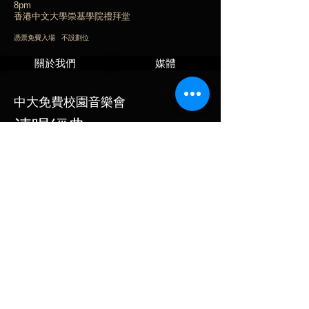
8pm
​香港中文大學崇基學院禮拜堂
憑票免費入場 不設劃位
關於我們
媒體
中大免費校園音樂會
清唱經典
純粹人聲唱出一夜經典
一別多年，中大合唱團終於能夠重返崇基禮拜堂，為中大教職員
生及校外音樂愛好者送上免費校園音樂會《清唱經典》，演唱從
文藝復興到現代無伴奏作品。適逢奧地利交響樂大師布魯克納誕
生200周年，我們特意挑選了四首出自共手筆的合唱小品，讓大
家認識布魯克納的另一面。演出將輔以粵語現場講解，助你欣賞
這些作品的精妙之處。4月18日，歡迎你穿過杜鵑盛放的小路，
來到崇基禮拜堂欣賞《清唱經典》。
預約門票 Reserve Ticket
演出
支持我們