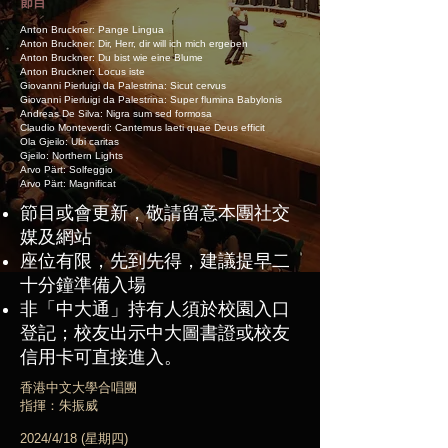
節目
Anton Bruckner: Pange Lingua
Anton Bruckner: Dir, Herr, dir will ich mich ergeben
Anton Bruckner: Du bist wie eine Blume
Anton Bruckner: Locus iste
Giovanni Pierluigi da Palestrina: Sicut cervus
Giovanni Pierluigi da Palestrina: Super flumina Babylonis
Andreas De Silva: Nigra sum sed formosa
Claudio Monteverdi: Cantemus laeti quae Deus efficit
Ola Gjeilo: Ubi caritas
Gjeilo: Northern Lights
Arvo Pärt: Solfeggio
Arvo Pärt: Magnificat
節目或會更新，敬請留意本團社交
媒及網站
座位有限，先到先得，建議提早二
十分鐘準備入場
非「中大通」持有人須於校園入口
登記；校友出示中大圖書證或校友
信用卡可直接進入。
香港中文大學合唱團
指揮：朱振威
2024/4/18 (星期四)