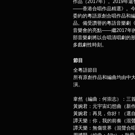
作品（2017年）。2019
——香港合唱作品精選》。
委約的粵語原創合唱作品和
品。備受讚譽的粵語音樂劇
音樂會的亮點——繼2017年
部音樂劇將以合唱清唱劇的
多戲劇性時刻。
節目
全粵語節目
所有原創作品和編曲均由中
演。
韋然（編曲：何崇志）：三
黃婉君：元宇宙幻想曲（新
黃婉君：再見，你好！（選自
譚天樂：你，我的前奏（混
譚天樂：無傷世界（混聲合