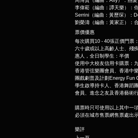
周博賢（編曲：Ally）：熱愛
李偉菘（編曲：譚天樂）：
Serrini（編曲：黃歷琛）：Don'
劉榮濤（編曲：黃家正）：
票價優惠
每次購買10 - 40張正價門票
六十歲或以上高齡人士、殘
惠人，全日制學生：半價
使用中大校友信用卡購票：
香港管弦樂團會員、香港中
團戲劇普及計劃Energy Fu
學生啟導持卡人、香港舞蹈
會員、進念之友及香港藝術
購票時只可使用以上其中一
必須在城市售票網售票處出
​樂評
上一頁