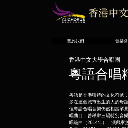
關於我們
音樂會
香港中文大學合唱團
粵語合唱
粵語是香港獨特的文化符號
多在這個城市出生的人的母
但粵語合唱音樂仍然相當罕
唱曲目，曾舉辦三場特別音
唱編曲（2014年）、演戲家