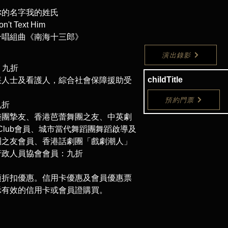
你的名字我的姓氏
t Text Him
合唱組曲《南海十三郎》
演出錄影
：九折
childTitle
疾人士及看護人，綜合社會保障援助受
預約門票
九折
樂團摯友、香港芭蕾舞團之友、中英劇
n Club會員、城市當代舞蹈團舞蹈啟導及
團之友會員、香港話劇團「戲劇潮人」
行政人員協會會員：九折
項折扣優惠。信用卡優惠及會員優惠票
示有效的信用卡或會員證購買。