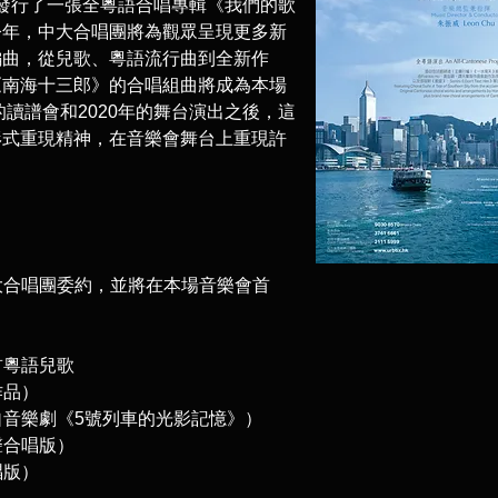
年還發行了一張全粵語合唱專輯《我們的歌
今年，中大合唱團將為觀眾呈現更多新
編曲，從兒歌、粵語流行曲到全新作
《南海十三郎》的合唱組曲將成為本場
的讀譜會和2020年的舞台演出之後，這
形式重現精神，在音樂會舞台上重現許
大合唱團委約，並將在本場音樂會首
首粵語兒歌
作品）
音樂劇《5號列車的光影記憶》）
聲合唱版）
唱版）