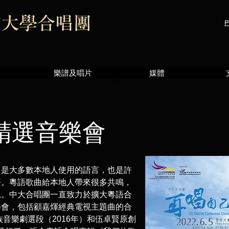
P
樂譜及唱片
媒體
精選音樂會
，是大多數本地人使用的語言，也是許
語。粵語歌曲給本地人帶來很多共鳴，
見。中大合唱團一直致力於擴大粵語合
樂會，包括顧嘉煇經典電視主題曲的合
族音樂劇選段（2016年）和伍卓賢原創