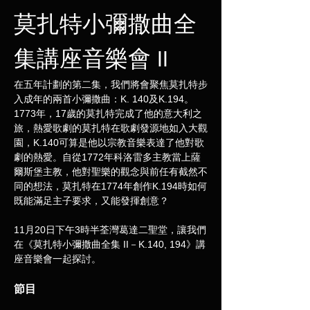
莫扎特小彌撒曲全
集講座音樂會 II
在五年計劃的第二集，我們將會聚焦莫扎特步
入成年的兩首小彌撒曲：K. 140及K.194。
1773年，17歲的莫扎特完成了他的意大利之
旅，熱愛歌劇的莫扎特在歌劇發源地如入大觀
園，K.140可算是他以宗教音樂表達了他對歌
劇的熱愛。自從1772年科洛雷多主教當上薩
爾斯堡主教，他對聖樂的觀念與前任有截然不
同的想法，莫扎特在1774年創作K.194時如何
既能滿足主子要求，又能發揮創意？ 
11月20日下午3時半荃灣葛達二聖堂，讓我們
在《莫扎特小彌撒曲全集 II－K.140, 194》講
座音樂會一起探討。
節目